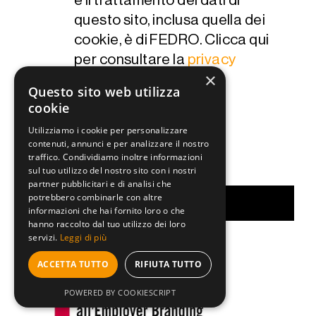
questo sito, inclusa quella dei
cookie, è di FEDRO. Clicca qui
per consultare la
privacy
×
policy
.
Questo sito web utilizza
cookie
Si prega di lasciare vuoto questo campo.
Utilizziamo i cookie per personalizzare
contenuti, annunci e per analizzare il nostro
traffico. Condividiamo inoltre informazioni
sul tuo utilizzo del nostro sito con i nostri
partner pubblicitari e di analisi che
L’Edicola
potrebbero combinarle con altre
informazioni che hai fornito loro o che
hanno raccolto dal tuo utilizzo dei loro
servizi.
Leggi di più
ACCETTA TUTTO
RIFIUTA TUTTO
POWERED BY COOKIESCRIPT