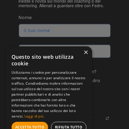
inedite e novità sul mondo del coaching e del
mentoring. Allenati a guardare oltre con Fedro.
Nome
×
Questo sito web utilizza
cookie
Quali comunicazioni vuoi ricevere?
Utilizziamo i cookie per personalizzare
contenuti, annunci e per analizzare il nostro
Aggiornamenti dedicati alla Fedro
traffico. Condividiamo inoltre informazioni
School
sul tuo utilizzo del nostro sito con i nostri
Novità sul progetto Fedro
partner pubblicitari e di analisi che
potrebbero combinarle con altre
Tienimi aggiornato su novità e
informazioni che hai fornito loro o che
promozioni
hanno raccolto dal tuo utilizzo dei loro
servizi.
Leggi di più
Acconsento al trattamento dei miei dati per
finalità di marketing.
Per maggiori informazioni consulta la nostra
ACCETTA TUTTO
RIFIUTA TUTTO