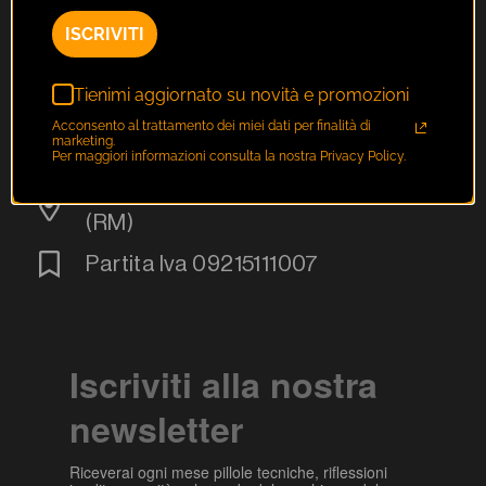
ISCRIVITI
F.T.C. Srl
Tienimi aggiornato su novità e promozioni
fedro@fedro.it
Acconsento al trattamento dei miei dati per finalità di
marketing.
+39 06 35453940
Per maggiori informazioni consulta la nostra Privacy Policy.
Via Gregoriana n. 5 00187 Roma
(RM)
Partita Iva 09215111007
Iscriviti alla nostra
newsletter
Riceverai ogni mese pillole tecniche, riflessioni