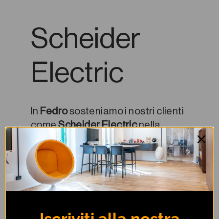
Scheider
Electric
In
Fedro
sosteniamo i nostri clienti
come
Scheider Electric
nella
realizzazione di obiettivi individuali
e organizzativi. Puntiamo a
migliorare il benessere aziendale
e personale con metodi ed
esperienze sempre focalizzati
sulle persone.
Iscriviti alla nostra