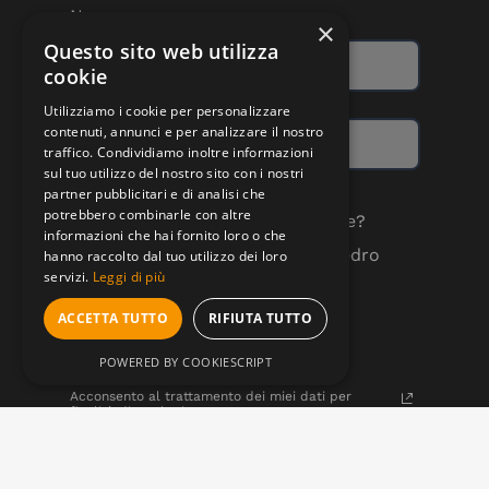
Nome
×
Questo sito web utilizza
cookie
Utilizziamo i cookie per personalizzare
contenuti, annunci e per analizzare il nostro
traffico. Condividiamo inoltre informazioni
sul tuo utilizzo del nostro sito con i nostri
partner pubblicitari e di analisi che
potrebbero combinarle con altre
Quali comunicazioni vuoi ricevere?
informazioni che hai fornito loro o che
Aggiornamenti dedicati alla Fedro
hanno raccolto dal tuo utilizzo dei loro
School
servizi.
Leggi di più
Novità sul progetto Fedro
ACCETTA TUTTO
RIFIUTA TUTTO
Tienimi aggiornato su novità e
POWERED BY COOKIESCRIPT
promozioni
Acconsento al trattamento dei miei dati per
finalità di marketing.
Per maggiori informazioni consulta la nostra
Privacy Policy.