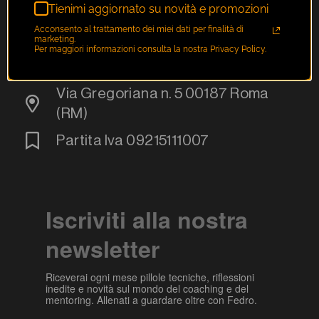
Tienimi aggiornato su novità e promozioni
F.T.C. Srl
Acconsento al trattamento dei miei dati per finalità di
fedro@fedro.it
marketing.
Per maggiori informazioni consulta la nostra Privacy Policy.
+39 06 35453940
Via Gregoriana n. 5 00187 Roma
(RM)
Partita Iva 09215111007
Iscriviti alla nostra
newsletter
Riceverai ogni mese pillole tecniche, riflessioni
inedite e novità sul mondo del coaching e del
mentoring. Allenati a guardare oltre con Fedro.