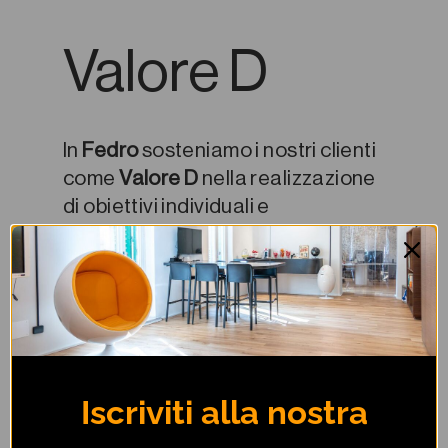
Valore D
In
Fedro
sosteniamo i nostri clienti
come
Valore D
nella realizzazione
di obiettivi individuali e
organizzativi. Puntiamo a
migliorare il benessere aziendale
e personale con metodi ed
esperienze sempre focalizzati
sulle persone.
Iscriviti alla nostra