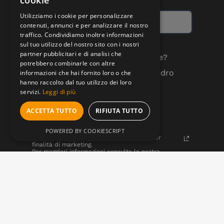
cookie
Utilizziamo i cookie per personalizzare
contenuti, annunci e per analizzare il nostro
traffico. Condividiamo inoltre informazioni
sul tuo utilizzo del nostro sito con i nostri
partner pubblicitari e di analisi che
Quali comunicazioni vuoi ricevere?
potrebbero combinarle con altre
Aggiornamenti dedicati alla Fedro
informazioni che hai fornito loro o che
School
hanno raccolto dal tuo utilizzo dei loro
Novità sul progetto Fedro
servizi.
Leggi di più
ACCETTA TUTTO
RIFIUTA TUTTO
Tienimi aggiornato su novità e
promozioni
POWERED BY COOKIESCRIPT
Acconsento al trattamento dei miei dati per
finalità di marketing.
Per maggiori informazioni consulta la nostra
Privacy Policy.
ISCRIVITI