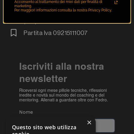
+39 06 35453940
Acconsento al trattamento dei miei dati per finalità di
marketing.
Per maggiori informazioni consulta la nostra Privacy Policy.
Via Gregoriana n. 5 00187 Roma
(RM)
Partita Iva 09215111007
Iscriviti alla nostra
newsletter
Riceverai ogni mese pillole tecniche, riflessioni
inedite e novità sul mondo del coaching e del
mentoring. Allenati a guardare oltre con Fedro.
Nome
×
Questo sito web utilizza